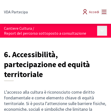
Menù
VDA Partecipa
Accedi
Cantiere Cultura
/
Menù p
Report del percorso sottoposto a consultazione
6. Accessibilità,
partecipazione ed equità
territoriale
L’accesso alla cultura è riconosciuto come diritto
fondamentale e come elemento chiave di equità
territoriale. Si è posta l’attenzione sulle barriere fisiche,
economiche, sociali e simboliche che limitano la