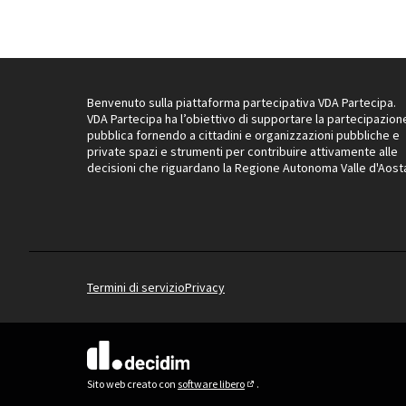
Benvenuto sulla piattaforma partecipativa VDA Partecipa.
VDA Partecipa ha l’obiettivo di supportare la partecipazion
pubblica fornendo a cittadini e organizzazioni pubbliche e
private spazi e strumenti per contribuire attivamente alle
decisioni che riguardano la Regione Autonoma Valle d'Aost
Termini di servizio
Privacy
(Collegamento esterno)
Sito web creato con
software libero
.
(Collegamento esterno)