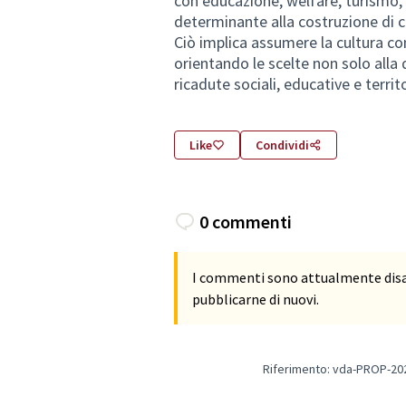
con educazione, welfare, turismo
determinante alla costruzione di co
Ciò implica assumere la cultura c
orientando le scelte non solo alla 
ricadute sociali, educative e territo
Like
Condividi
0 commenti
I commenti sono attualmente disab
pubblicarne di nuovi.
Riferimento: vda-PROP-20