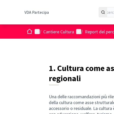
VDA Partecipa
Home
Menù principale
Menù utente
/
Cantiere Cultura
/
Report del per
1. Cultura come as
regionali
Una delle raccomandazioni più ril
della cultura come asse struttural
accessorio o residuale. La cultura