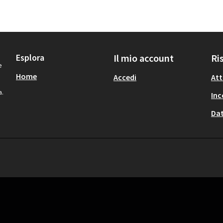
Esplora
Il mio account
Ri
e
Home
Accedi
Att
a.
Inc
Dat