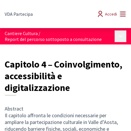
Menù
VDA Partecipa
Accedi
Cantiere Cultura
/
Menù p
Report del percorso sottoposto a consultazione
Capitolo 4 – Coinvolgimento,
accessibilità e
digitalizzazione
Abstract
Il capitolo affronta le condizioni necessarie per
ampliare la partecipazione culturale in Valle d’Aosta,
riducendo barriere fisiche, sociali, economiche e