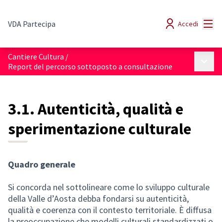
Menù
VDA Partecipa
Accedi
Cantiere Cultura
/
Menù p
Report del percorso sottoposto a consultazione
3.1. Autenticità, qualità e
sperimentazione culturale
Quadro generale
Si concorda nel sottolineare come lo sviluppo culturale
della Valle d’Aosta debba fondarsi su autenticità,
qualità e coerenza con il contesto territoriale. È diffusa
la preoccupazione che modelli culturali standardizzati o